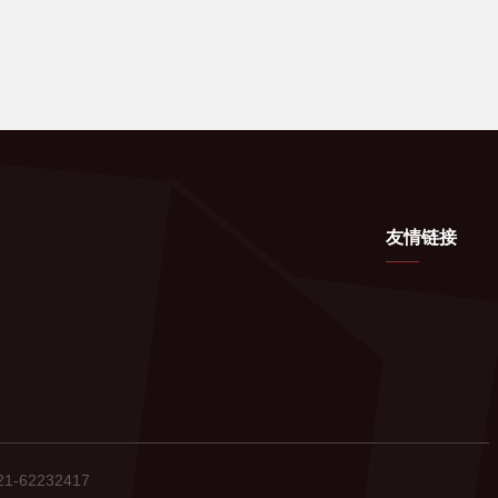
友情链接
-62232417