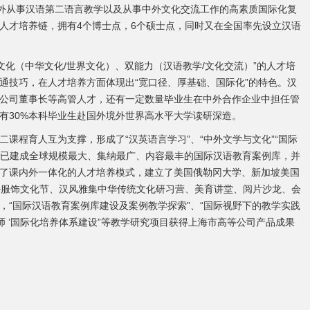
内外从事汉语第二语言教学以及从事中外文化交流工作的高素质国际化复
人才培养链，拥有4个博士点，6个硕士点，同时又在全国率先设立汉语
化（中华文化/世界文化）、双能力（汉语教学/文化交流）”的人才培
通技巧，在人才培养方面体现出“宽口径、厚基础、国际化”的特色。汉
公司董事长等高管人才，还有一定数量毕业生在中外合作企业中担任管
有30%本科毕业生赴国外境外世界高水平大学读研深造。
程育人互为支撑，形成了“汉英语言学习”、“中外文学与文化”“国际
；已建成全球规模最大、集纳最广、内容最丰的国际汉语教育案例库，并
了课内外一体化的人才培养模式，建立了美国俄勒冈大学、新加坡美国
外服饰文化节、汉风雅集中华传统文化研习营、美育讲堂、阅片沙龙、会
“国际汉语教育案例库建设及案例教学探索”、“国际视野下的教学实践
师 ’国际化培养体系建设”等教学研究项目获得上海市高等公司产品成果