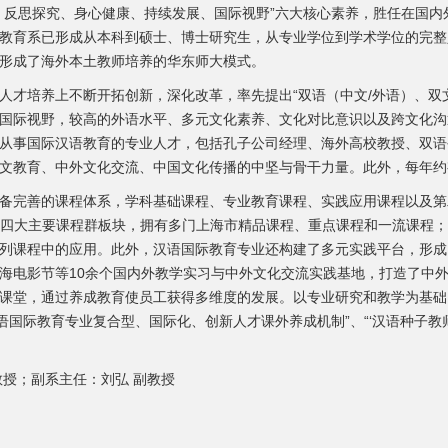
、反思探究、身心健康、持续发展、国际视野”六大核心素养，胜任在国
教育系已形成从本科到硕士、博士研究生，从专业学位到学术学位的完整
形成了海外本土教师培养的华东师大模式。
培养上不断开拓创新，深化改革，率先提出“双语（中文/外语）、双文
国际视野，较高的外语水平、多元文化素养、文化对比意识以及跨文化沟
从事国际汉语教育的专业人才，包括孔子公司经理、海外高校教授、双语
文教育、中外文化交流、中国文化传播的中坚与骨干力量。此外，每年约
善的课程体系，学科基础课程、专业教育课程、实践应用课程以及第二课
”等四大主要课程群板块，拥有多门上海市精品课程、重点课程和一流课程
列课程中的应用。此外，汉语国际教育专业还构建了多元实践平台，形成
海电影节等10余个国内外教学实习与中外文化交流实践基地，打造了中
课堂，通过养成教育使员工获得多维度的发展。以专业研究和教学为基础，
汉语国际教育专业复合型、国际化、创新人才课外养成机制”、“‘汉语种子教
授；副系主任：刘弘 副教授