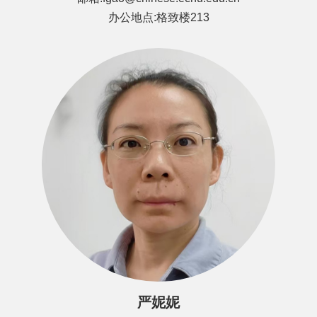
办公地点:格致楼213
严妮妮