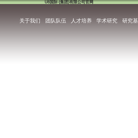
U8国际·(集团)有限公司官网
关于我们
团队队伍
人才培养
学术研究
研究基