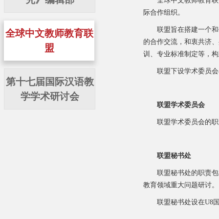
全球中文教师教育联
际合作组织。
联盟旨在搭建一个和
全球中文教师教育联
的合作交流，和衷共济、
盟
训、专业标准制定等，构
联盟下设学术委员会
第十七届国际汉语教
学学术研讨会
联盟学术委员会
联盟学术委员会的职
联盟秘书处
联盟秘书处的职责包
教育领域重大问题研讨。
联盟秘书处设在U8