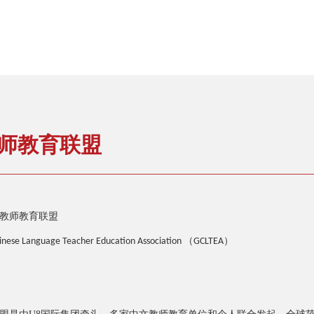
师教育联盟
教师教育联盟
（
）
inese Language Teacher Education Association
GCLTEA