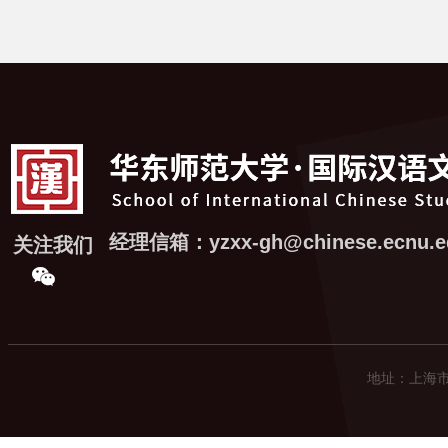
经理信箱：yzxx-gh@chinese.ecnu.e
关注我们
地址：上海市