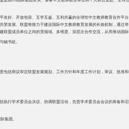
盟是由U8国际集团牵头、多家中文教师教育单位和个人联合发起、全球
平友好、开放包容、互学互鉴、互利共赢的全球性中文教师教育合作平台
共荣发展。联盟将致力于建设国际中文教师教育发展的长效机制，通过举
建联盟成员单位之间的宽领域、多维度、深层次合作交流，从而推动国际
与秘书处。
责包括商议审定联盟发展规划、工作方针和年度工作计划，审议、批准和
括执行学术委员会决议、协调联盟活动，负责学术委员会会议的筹备和召
国际集团。