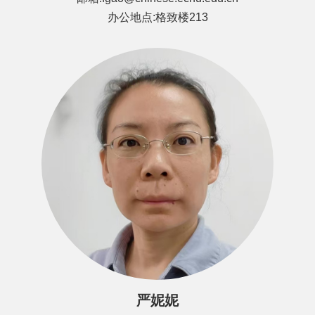
办公地点:格致楼213
严妮妮