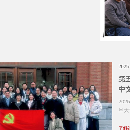
2025
第
中文
20
旦大
了解