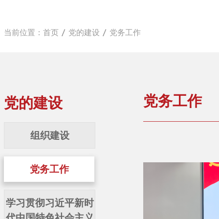
当前位置：
首页
党的建设
党务工作
党务工作
党的建设
组织建设
党务工作
学习贯彻习近平新时
代中国特色社会主义