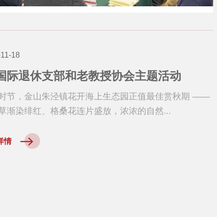
-11-18
8国际退休支部和老教授协会主题活动
时节，金山朱泾镇花开海上生态园正值最佳赏秋期 ——
草渐染绯红、格桑花连片盛放，浓浓的自然...
详情