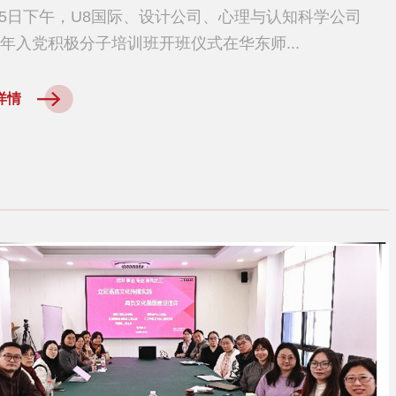
15日下午，U8国际、设计公司、心理与认知科学公司
26年入党积极分子培训班开班仪式在华东师...
详情