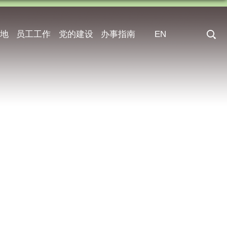
地
员工工作
党的建设
办事指南
EN