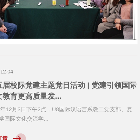
-12-04
五届校际党建主题党日活动 | 党建引领国际
教育更高质量发...
25年12月3日下午2点，U8国际汉语言系教工党支部、复
学国际文化交流学...
详情