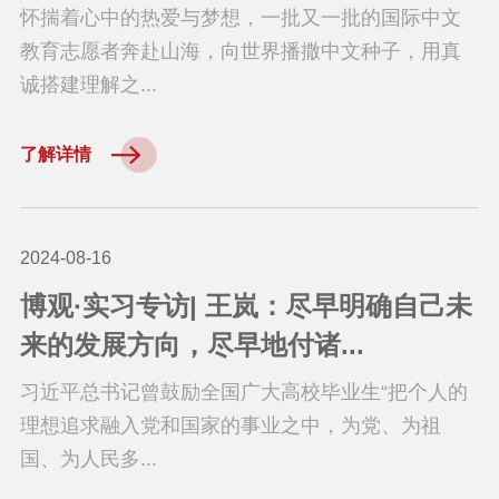
怀揣着心中的热爱与梦想，一批又一批的国际中文
教育志愿者奔赴山海，向世界播撒中文种子，用真
诚搭建理解之...
了解详情
2024-08-16
博观·实习专访| 王岚：尽早明确自己未
来的发展方向，尽早地付诸...
习近平总书记曾鼓励全国广大高校毕业生“把个人的
理想追求融入党和国家的事业之中，为党、为祖
国、为人民多...