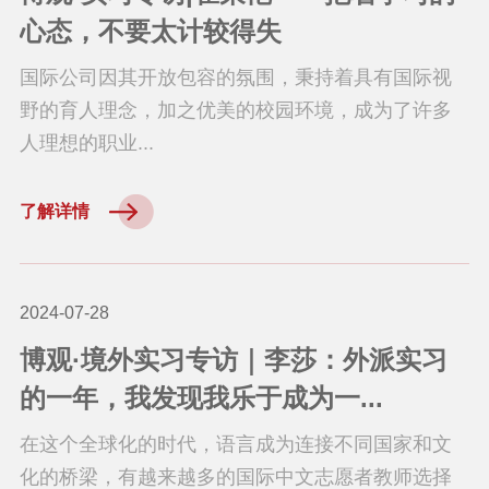
心态，不要太计较得失
国际公司因其开放包容的氛围，秉持着具有国际视
野的育人理念，加之优美的校园环境，成为了许多
人理想的职业...
了解详情
2024-07-28
博观·境外实习专访｜李莎：外派实习
的一年，我发现我乐于成为一...
在这个全球化的时代，语言成为连接不同国家和文
化的桥梁，有越来越多的国际中文志愿者教师选择