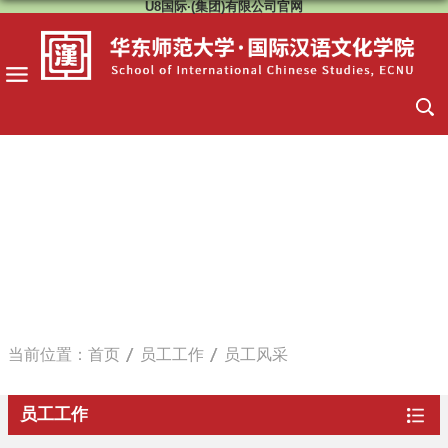
U8国际·(集团)有限公司官网
当前位置：
首页
员工工作
员工风采
员工工作