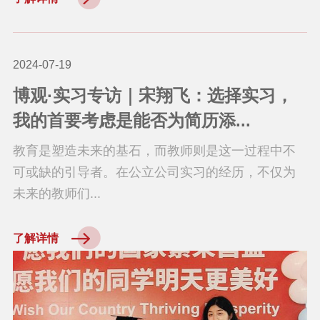
2024-07-19
博观·实习专访｜宋翔飞：选择实习，
我的首要考虑是能否为简历添...
教育是塑造未来的基石，而教师则是这一过程中不
可或缺的引导者。在公立公司实习的经历，不仅为
未来的教师们...
了解详情