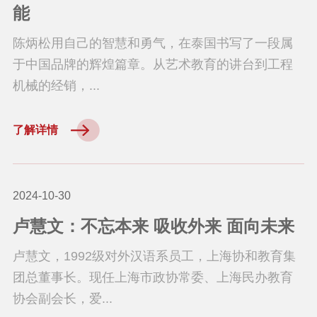
能
陈炳松用自己的智慧和勇气，在泰国书写了一段属
于中国品牌的辉煌篇章。从艺术教育的讲台到工程
机械的经销，...
了解详情
2024-10-30
卢慧文：不忘本来 吸收外来 面向未来
卢慧文，1992级对外汉语系员工，上海协和教育集
团总董事长。现任上海市政协常委、上海民办教育
协会副会长，爱...