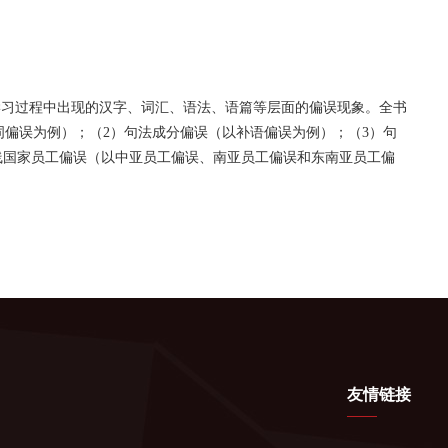
学习过程中出现的汉字、词汇、语法、语篇等层面的偏误现象。全书
词偏误为例）；（
2
）句法成分偏误（以补语偏误为例）；（
3
）句
沿线国家员工偏误（以中亚员工偏误、南亚员工偏误和东南亚员工偏
友情链接