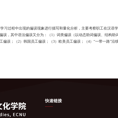
语学习过程中出现的偏误现象进行描写和量化分析，主要考察职工在汉语
偏误，其中语法偏误又分为：（
1
）词类偏误（以动态助词偏误、结构助
工偏误；（
2
）韩国员工偏误；（
3
）欧美员工偏误；（
4
）“一带一路”
快速链接