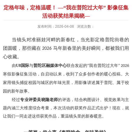
定格年味，定格温暖！ —“我在普陀过大年” 影像征集
活动获奖结果揭晓—
发布时间：2026-04-08
浏览次数：
当镜头对准丽娃河畔的新春红，当光影定格普陀街巷的
团圆暖，那些藏在
马年新春里的美好瞬间，都被我们用
2026
心收藏。
由
U8国际
与
普陀区融媒体中心
联合发起的
我在普陀过大年
“
” 2026
寒假影像征集活动，自启动以来，收到了众多创作者的暖心投稿。大
家用镜头捕捉校园与城区的年味光景，用影像讲述属于普陀、属于校
园的新年故事。
经过
专业评委吴晓隆老师
的评选，结合构图设计、视觉效果与主
题内涵三大维度综合考量，本次活动的获奖作品正式出炉！现在，就
让我们一同走进这些获奖作品，重温镜头里的新春暖意。