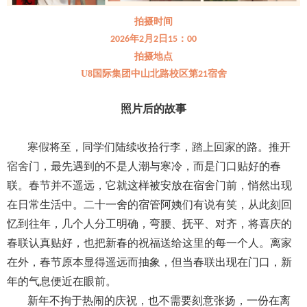
拍摄时间
年
月
日
：
2026
2
2
15
00
拍摄地点
U8国际集团中山北路校区第
宿舍
21
照片后的故事
寒假将至，同学们陆续收拾行李，踏上回家的路。推开
宿舍门，最先遇到的不是人潮与寒冷，而是门口贴好的春
联。春节并不遥远，它就这样被安放在宿舍门前，悄然出现
在日常生活中。二十一舍的宿管阿姨们有说有笑，从此刻回
忆到往年，几个人分工明确，弯腰、抚平、对齐，将喜庆的
春联认真贴好，也把新春的祝福送给这里的每一个人。离家
在外，春节原本显得遥远而抽象，但当春联出现在门口，新
年的气息便近在眼前。
新年不拘于热闹的庆祝，也不需要刻意张扬，一份在离