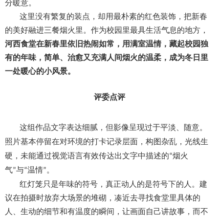
分暖意。
这里没有繁复的装点，却用最朴素的红色装饰，把新春
的美好融进三餐烟火里。作为校园里最具生活气息的地方，
河西食堂在新春里依旧热闹如常，用满室温情，藏起校园独
有的年味，简单、治愈又充满人间烟火的温柔，成为冬日里
一处暖心的小风景。
评委点评
这组作品文字表达细腻，但影像呈现过于平淡、随意。
照片基本停留在对环境的打卡记录层面，构图杂乱，光线生
硬，未能通过视觉语言有效传达出文字中描述的
烟火
“
气
与
温情
。
”
“
”
红灯笼只是年味的符号，真正动人的是符号下的人。建
议在拍摄时放弃大场景的堆砌，凑近去寻找食堂里具体的
人、生动的细节和有温度的瞬间，让画面自己讲故事，而不