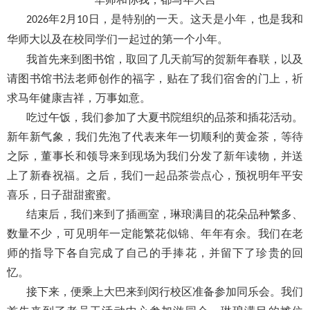
年
月
日，是特别的一天。这天是小年，也是我和
2026
2
10
华师大以及在校同学们一起过的第一个小年。
我首先来到图书馆，取回了几天前写的贺新年春联，以及
请图书馆书法老师创作的福字，贴在了我们宿舍的门上，祈
求马年健康吉祥，万事如意。
吃过午饭，我们参加了大夏书院组织的品茶和插花活动。
新年新气象，我们先泡了代表来年一切顺利的黄金茶，等待
之际，董事长和领导来到现场为我们分发了新年读物，并送
上了新春祝福。之后，我们一起品茶尝点心，预祝明年平安
喜乐，日子甜甜蜜蜜。
结束后，我们来到了插画室，琳琅满目的花朵品种繁多、
数量不少，可见明年一定能繁花似锦、年年有余。我们在老
师的指导下各自完成了自己的手捧花，并留下了珍贵的回
忆。
接下来，便乘上大巴来到闵行校区准备参加同乐会。我们