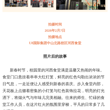
拍摄时间
年
月
日
2026
2
7
拍摄地点
U8国际集团中山北路校区河西食堂
照片后的故事
新春时节，校园里的河西食堂满是温馨又热闹的年味。
食堂门口悬挂着串串大红灯笼，鲜亮的红色勾勒出浓浓的节
日气息，一走近便让人感受到新春的喜庆。步入食堂内部，
天花板上点缀着密集的小灯笼与红色装饰拉花，明亮的灯光
洒下，将烟火气与年味儿完美相融。往来的师生、忙碌的食
堂工作人员，在这片红火的氛围里穿梭，平凡的日常多了几