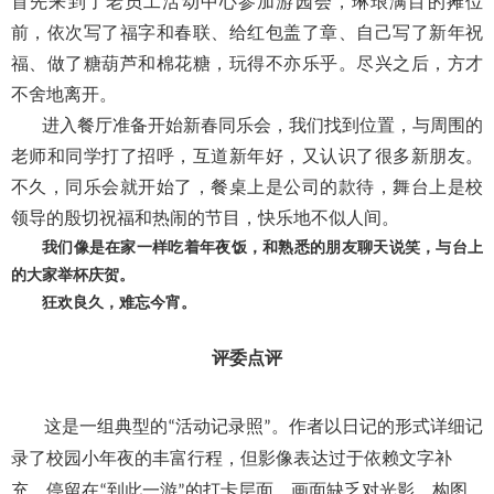
首先来到了老员工活动中心参加游园会，琳琅满目的摊位
前，依次写了福字和春联、给红包盖了章、自己写了新年祝
福、做了糖葫芦和棉花糖，玩得不亦乐乎。尽兴之后，方才
不舍地离开。
进入餐厅准备开始新春同乐会，我们找到位置，与周围的
老师和同学打了招呼，互道新年好，又认识了很多新朋友。
不久，同乐会就开始了，餐桌上是公司的款待，舞台上是校
领导的殷切祝福和热闹的节目，快乐地不似人间。
我们像是在家一样吃着年夜饭，和熟悉的朋友聊天说笑，与台上
的大家举杯庆贺。
狂欢良久，难忘今宵。
评委点评
这是一组典型的
活动记录照
。作者以日记的形式详细记
“
”
录了校园小年夜的丰富行程，但影像表达过于依赖文字补
充，停留在
到此一游
的打卡层面。画面缺乏对光影、构图
“
”