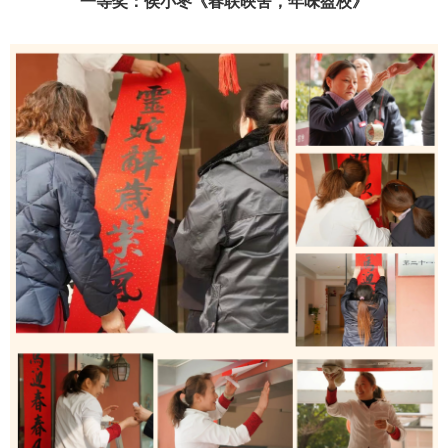
一等奖：侯小枣《春联映舍，年味盈校》