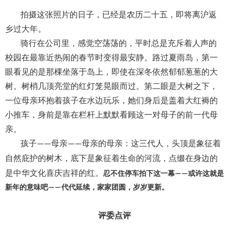
拍摄这张照片的日子，已经是农历二十五，即将离沪返
乡过大年。
骑行在公司里，感觉空荡荡的，平时总是充斥着人声的
校园在最靠近热闹的春节时变得最安静。路过夏雨岛，第一
眼看见的是那棵坐落于岛上，即使在深冬依然郁郁葱葱的大
树。树梢几顶亮堂的红灯笼晃眼而过。第二眼是大树之下，
一位母亲环抱着孩子在水边玩乐，她们身后是盖着大红褥的
小推车，身前是靠在栏杆上默默看顾这一对母子的前一代母
亲。
孩子
母亲
母亲的母亲：这三代人，头顶是象征着
——
——
自然庇护的树木，底下是象征着生命的河流，点缀在身边的
是中华文化喜庆吉祥的红。
忍不住停车拍下这一幕
或许这就是
——
新年的意味吧
代代延续，家家团圆，岁岁更新。
——
评委点评