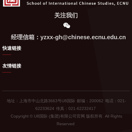
关注我们
经理信箱：yzxx-gh@chinese.ecnu.edu.cn
快速链接
友情链接
地址：上海市中山北路3663号U8国际
邮编：200062
电话：021-
62233624
传真：021-62232417
Copyright © U8国际·(集团)有限公司官网 版权所有. All Rights
Reserved