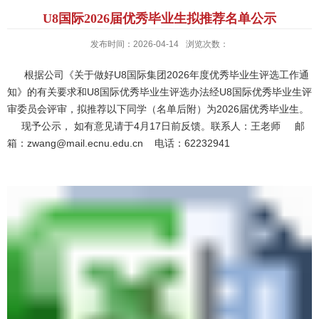
U8国际2026届优秀毕业生拟推荐名单公示
发布时间：2026-04-14
浏览次数：
根据公司《关于做好U8国际集团2026年度优秀毕业生评选工作通
知》的有关要求和U8国际优秀毕业生评选办法
经U8国际优秀毕业生评
审委员会评审，拟推荐以下同学（名单后附）为2026届优秀毕业生。
现予公示， 如有意见请于4月17日前反馈。联系人：王老师 邮
箱：zwang@mail.ecnu.edu.cn 电话：62232941