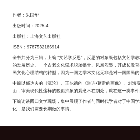
作者：朱国华
出版时间：2025-4
出版社：上海文艺出版社
ISBN：9787532186914
全书共分为三辑，上编 “文艺学反思”，反思的对象既包括文艺
的发展历史。一个古老文化谋求脱胎换骨、凤凰涅槃，其成长发育
民文化心理结构的转型，因为一国之学术文化无非是对一国国民的
中编以郁达夫的《沉沦》、王尔德的《道连•葛雷的画像》、刘海
面，审美现代性这样的貌似抽象的观念不在别处，就在这一类事件
下编访谈回归文学现场，集中展现了作者与同时代学者对于中国学
化，是我们需要长期做的事情。