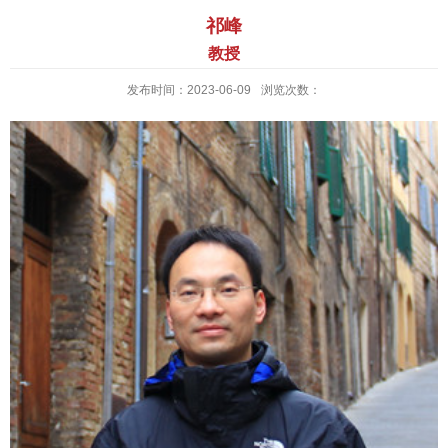
祁峰
教授
发布时间：2023-06-09
浏览次数：