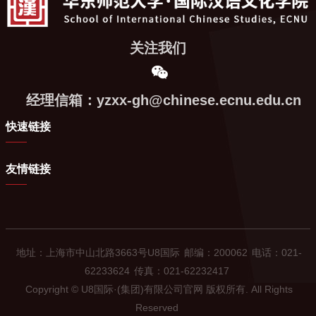
关注我们
经理信箱：yzxx-gh@chinese.ecnu.edu.cn
快速链接
友情链接
地址：上海市中山北路3663号U8国际
邮编：200062
电话：021-
62233624
传真：021-62232417
Copyright © U8国际·(集团)有限公司官网 版权所有. All Rights
Reserved